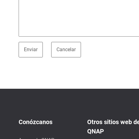
Conózcanos
Otros sitios web d
QNAP