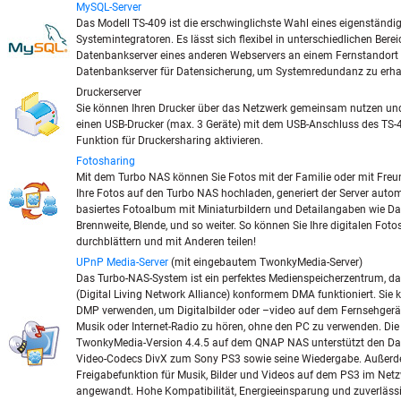
MySQL-Server
Das Modell TS-409 ist die erschwinglichste Wahl eines eigenständi
Systemintegratoren. Es lässt sich flexibel in unterschiedlichen Berei
Datenbankserver eines anderen Webservers an einem Fernstandort o
Datenbankserver für Datensicherung, um Systemredundanz zu erha
Druckerserver
Sie können Ihren Drucker über das Netzwerk gemeinsam nutzen un
einen USB-Drucker (max. 3 Geräte) mit dem USB-Anschluss des TS-
Funktion für Druckersharing aktivieren.
Fotosharing
Mit dem Turbo NAS können Sie Fotos mit der Familie oder mit Freu
Ihre Fotos auf den Turbo NAS hochladen, generiert der Server auto
basiertes Fotoalbum mit Miniaturbildern und Detailangaben wie Da
Brennweite, Blende, und so weiter. So können Sie Ihre digitalen Fot
durchblättern und mit Anderen teilen!
UPnP Media-Server
(mit eingebautem TwonkyMedia-Server)
Das Turbo-NAS-System ist ein perfektes Medienspeicherzentrum, d
(Digital Living Network Alliance) konformem DMA funktioniert. Si
DMP verwenden, um Digitalbilder oder –video auf dem Fernsehgerä
Musik oder Internet-Radio zu hören, ohne den PC zu verwenden. Di
TwonkyMedia-Version 4.4.5 auf dem QNAP NAS unterstützt den D
Video-Codecs DivX zum Sony PS3 sowie seine Wiedergabe. Außerd
Freigabefunktion für Musik, Bilder und Videos auf dem PS3 im Netz
angewandt. Hohe Kompatibilität, Energieeinsparung und zuverläss