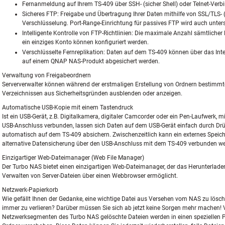
Fernanmeldung auf Ihrem TS-409 über SSH- (sicher Shell) oder Telnet-Verb
Sicheres FTP: Freigabe und Übertragung Ihrer Daten mithilfe von SSL/TLS- (e
Verschlüsselung. Port-Range-Einrichtung für passives FTP wird auch unters
Intelligente Kontrolle von FTP-Richtlinien: Die maximale Anzahl sämtlich
ein einziges Konto können konfiguriert werden.
Verschlüsselte Fernreplikation: Daten auf dem TS-409 können über das Inte
auf einem QNAP NAS-Produkt abgesichert werden.
Verwaltung von Freigabeordnern
Serververwalter können während der erstmaligen Erstellung von Ordnern bestimmt
Verzeichnissen aus Sicherheitsgründen ausblenden oder anzeigen.
Automatische USB-Kopie mit einem Tastendruck
Ist ein USB-Gerät, z.B. Digitalkamera, digitaler Camcorder oder ein Pen-Laufwerk, m
USB-Anschluss verbunden, lassen sich Daten auf dem USB-Gerät einfach durch Dr
automatisch auf dem TS-409 absichern. Zwischenzeitlich kann ein externes Speiche
alternative Datensicherung über den USB-Anschluss mit dem TS-409 verbunden w
Einzigartiger Web-Dateimanager (Web File Manager)
Der Turbo NAS bietet einen einzigartigen Web-Dateimanager, der das Herunterlad
Verwalten von Server-Dateien über einen Webbrowser ermöglicht.
Netzwerk-Papierkorb
Wie gefällt Ihnen der Gedanke, eine wichtige Datei aus Versehen vom NAS zu lösch
immer zu verlieren? Darüber müssen Sie sich ab jetzt keine Sorgen mehr machen!
Netzwerksegmenten des Turbo NAS gelöschte Dateien werden in einen speziellen P