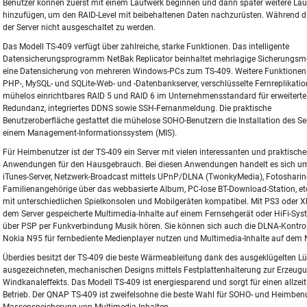
Benutzer können zuerst mit einem Laufwerk beginnen und dann später weitere La
hinzufügen, um den RAID-Level mit beibehaltenen Daten nachzurüsten. Während 
der Server nicht ausgeschaltet zu werden.
Das Modell TS-409 verfügt über zahlreiche, starke Funktionen. Das intelligente
Datensicherungsprogramm NetBak Replicator beinhaltet mehrlagige Sicherungsmo
eine Datensicherung von mehreren Windows-PCs zum TS-409. Weitere Funktionen
PHP-, MySQL- und SQLite-Web- und -Datenbankserver, verschlüsselte Fernreplikatio
mühelos einrichtbares RAID 5 und RAID 6 im Unternehmensstandard für erweiterte
Redundanz, integriertes DDNS sowie SSH-Fernanmeldung. Die praktische
Benutzeroberfläche gestattet die mühelose SOHO-Benutzern die Installation des Se
einem Management-Informationssystem (MIS).
Für Heimbenutzer ist der TS-409 ein Server mit vielen interessanten und praktisch
Anwendungen für den Hausgebrauch. Bei diesen Anwendungen handelt es sich um
iTunes-Server, Netzwerk-Broadcast mittels UPnP/DLNA (TwonkyMedia), Fotosharin
Familienangehörige über das webbasierte Album, PC-lose BT-Download-Station, et
mit unterschiedlichen Spielkonsolen und Mobilgeräten kompatibel. Mit PS3 oder 
dem Server gespeicherte Multimedia-Inhalte auf einem Fernsehgerät oder HiFi-Sy
über PSP per Funkverbindung Musik hören. Sie können sich auch die DLNA-Kontro
Nokia N95 für fernbediente Medienplayer nutzen und Multimedia-Inhalte auf dem
Überdies besitzt der TS-409 die beste Wärmeableitung dank des ausgeklügelten Lü
ausgezeichneten, mechanischen Designs mittels Festplattenhalterung zur Erzeugu
Windkanaleffekts. Das Modell TS-409 ist energiesparend und sorgt für einen allzei
Betrieb. Der QNAP TS-409 ist zweifelsohne die beste Wahl für SOHO- und Heimbenu