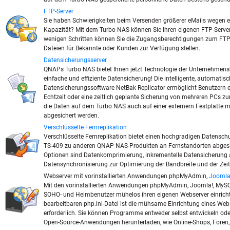
FTP-Server
Sie haben Schwierigkeiten beim Versenden größerer eMails wegen 
Kapazität? Mit dem Turbo NAS können Sie Ihren eigenen FTP-Server 
wenigen Schritten können Sie die Zugangsberechtigungen zum FTP
Dateien für Bekannte oder Kunden zur Verfügung stellen.
Datensicherungsserver
QNAPs Turbo NAS bietet Ihnen jetzt Technologie der Unternehmens
einfache und effiziente Datensicherung! Die intelligente, automatis
Datensicherungssoftware NetBak Replicator ermöglicht Benutzern e
Echtzeit oder eine zeitlich geplante Sicherung von mehreren PCs 
die Daten auf dem Turbo NAS auch auf einer externern Festplatte 
abgesichert werden.
Verschlüsselte Fernreplikation
Verschlüsselte Fernreplikation bietet einen hochgradigen Datensc
TS-409 zu anderen QNAP NAS-Produkten an Fernstandorten abgesic
Optionen sind Datenkomprimierung, inkrementelle Datensicherung a
Datensynchronisierung zur Optimierung der Bandbreite und der Zeit
Webserver mit vorinstallierten Anwendungen phpMyAdmin,
Joomla
Mit den vorinstallierten Anwendungen phpMyAdmin, Joomla!, MyS
SOHO- und Heimbenutzer mühelos ihren eigenen Webserver einricht
bearbeitbaren php.ini-Datei ist die mühsame Einrichtung eines Web
erforderlich. Sie können Programme entweder selbst entwickeln oder
Open-Source-Anwendungen herunterladen, wie Online-Shops, Foren,