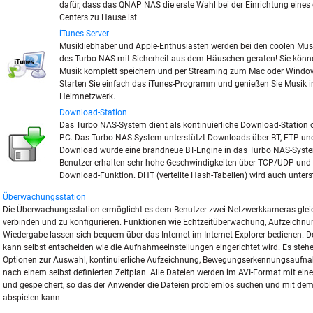
dafür, dass das QNAP NAS die erste Wahl bei der Einrichtung eines 
Centers zu Hause ist.
iTunes-Server
Musikliebhaber und Apple-Enthusiasten werden bei den coolen Mus
des Turbo NAS mit Sicherheit aus dem Häuschen geraten! Sie könn
Musik komplett speichern und per Streaming zum Mac oder Windo
Starten Sie einfach das iTunes-Programm und genießen Sie Musik
Heimnetzwerk.
Download-Station
Das Turbo NAS-System dient als kontinuierliche Download-Station 
PC. Das Turbo NAS-System unterstützt Downloads über BT, FTP und
Download wurde eine brandneue BT-Engine in das Turbo NAS-Syste
Benutzer erhalten sehr hohe Geschwindigkeiten über TCP/UDP und d
Download-Funktion. DHT (verteilte Hash-Tabellen) wird auch unterst
Überwachungsstation
Die Überwachungsstation ermöglicht es dem Benutzer zwei Netzwerkkameras gleic
verbinden und zu konfigurieren. Funktionen wie Echtzeitüberwachung, Aufzeichn
Wiedergabe lassen sich bequem über das Internet im Internet Explorer bedienen. D
kann selbst entscheiden wie die Aufnahmeeinstellungen eingerichtet wird. Es steh
Optionen zur Auswahl, kontinuierliche Aufzeichnung, Bewegungserkennungsauf
nach einem selbst definierten Zeitplan. Alle Dateien werden im AVI-Format mit eine
und gespeichert, so das der Anwender die Dateien problemlos suchen und mit d
abspielen kann.