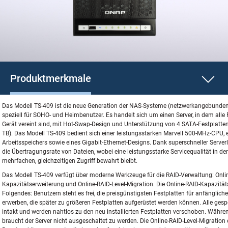
Produktmerkmale
Das Modell TS-409 ist die neue Generation der NAS-Systeme (netzwerkangebunde
speziell für SOHO- und Heimbenutzer. Es handelt sich um einen Server, in dem alle
Gerät vereint sind, mit Hot-Swap-Design und Unterstützung von 4 SATA-Festplatte
TB). Das Modell TS-409 bedient sich einer leistungsstarken Marvell 500-MHz-CPU, 
Arbeitsspeichers sowie eines Gigabit-Ethernet-Designs. Dank superschneller Serverl
die Übertragungsrate von Dateien, wobei eine leistungsstarke Servicequalität in 
mehrfachen, gleichzeitigen Zugriff bewahrt bleibt.
Das Modell TS-409 verfügt über moderne Werkzeuge für die RAID-Verwaltung: Onli
Kapazitätserweiterung und Online-RAID-Level-Migration. Die Online-RAID-Kapazitä
Folgendes: Benutzern steht es frei, die preisgünstigsten Festplatten für anfänglich
erwerben, die später zu größeren Festplatten aufgerüstet werden können. Alle gesp
intakt und werden nahtlos zu den neu installierten Festplatten verschoben. Währ
braucht der Server nicht ausgeschaltet zu werden. Die Online-RAID-Level-Migration