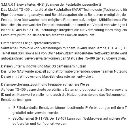
S.M.A.R.T & erweitertes HHS (Scannen der Festplattengesundheit)
Das Modell TS-409 unterstützt die Festplatten-SMART-Technologie (Technologie fü
Eigenüberwachungsanalyse und Berichtausgabe), die es Benutzern ermöglicht, den
Festplatte zu überwachen und mögliche Probleme aufzuzeigen. Mithilfe dieses W
lässt sich ein unerwarteter Festplattenausfall und somit ein Verlust von wichtige
ist der TS-409 in die HHS-Technologie integriert, die zur Vermeidung eines möglich
Festplatte prüft und sie nach fehlerhaften Blöcken untersucht.
Umfassendes Ereignisprotokollsystem
Sämtliche Protokolle von Verbindungen mit dem TS-409 über Samba, FTP, AFP, H
Telnet und SSH sowie alle von Online-Benutzern aufgerufene Netzwerkdienste wer
aufgezeichnet. Serververwalter können den Status des TS-409 genau überwachen.
Dateien unter Windows und Mac OS gemeinsam nutzen
Der Turbo NAS wurde speziell zur plattformübergreifenden, gemeinsamen Nutzun
Dateien mit Windows- und Mac-Betriebssystemen entwickelt.
Datenspeicherung, Zugriff und Freigabe auf sichere Weise
Auf dem TS-409 gespeicherte persönliche Daten sind gut geschützt: Serververwalte
ID und ein Kennwort erstellen und auch die Nutzungsrechte und das Nutzungskont
Benutzers festlegen.
IP-Filterkontrolle: Benutzern können bestimmte IP-Verbindungen mit dem 
gestattet oder verwehrt werden.
SSL-Sicherheit (HTTPS): Der TS-409 kann vom Webbrowser auf sichere Wei
aufgerufen und konfiguriert werden.