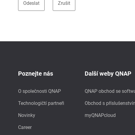
Poznejte nás
Další weby QNAP
O společnosti QNAP
QNAP obchod se softw
Technologičtí partneři
Obchod s příslušenství
Novinky
myQNAPcloud
Career