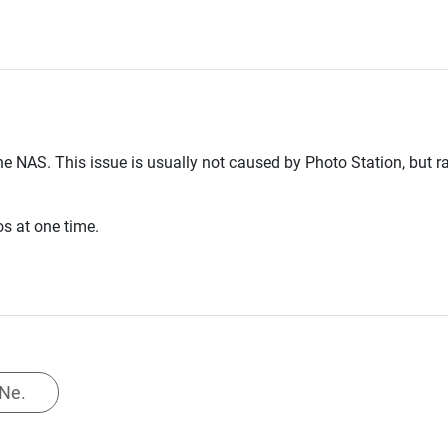
he NAS. This issue is
usually
not caused by Photo Station, but r
 at one time.
Ne.