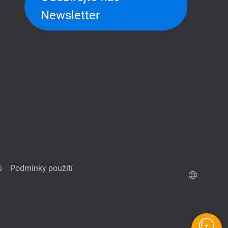
Newsletter
ů
Podmínky použití
QuTScloud Online Demo
QNAP RAID kalkulačka