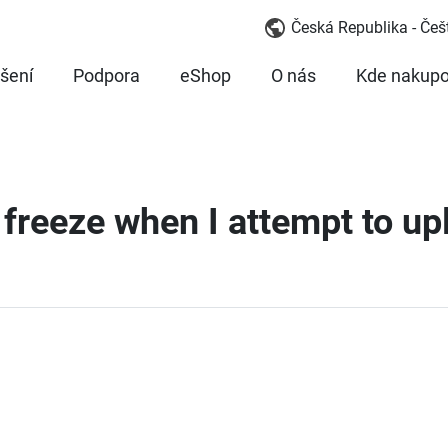
Česká Republika - Češ
šení
Podpora
eShop
O nás
Kde nakupo
freeze when I attempt to up