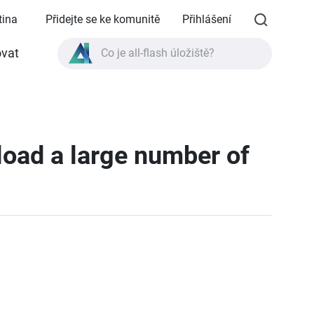
tina
Přidejte se ke komunitě
Přihlášení
vat
Co je all-flash úložiště?
Co je High Availability?
Specifikace produktu TVS-AIh1688ATX?
Co je all-flash úložiště?
load a large number of