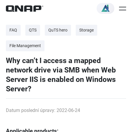
FAQ
QTS
QuTS hero
Storage
File Management
Why can’t I access a mapped
network drive via SMB when Web
Server IIS is enabled on Windows
Server?
Datum poslední úpravy: 2022-06-24
Applicable products: