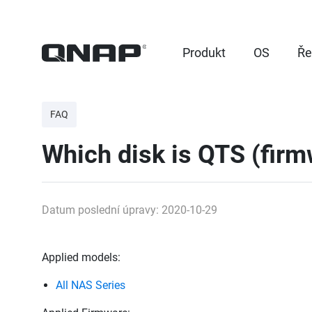
Produkt
OS
Ře
FAQ
Which disk is QTS (firm
Datum poslední úpravy: 2020-10-29
Applied models:
All NAS Series