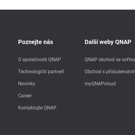
Poznejte nás
Další weby QNAP
O společnosti QNAP
QNAP obchod se softw
Technologičtí partneři
Obchod s příslušenství
Novinky
myQNAPcloud
Career
Kontaktujte QNAP