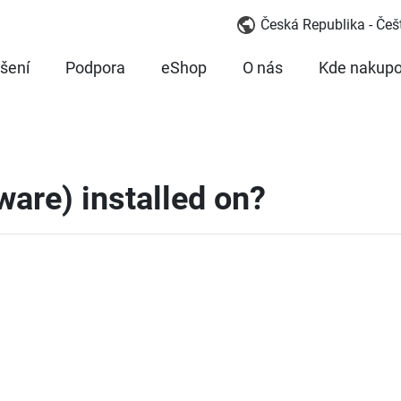
Česká Republika - Češ
šení
Podpora
eShop
O nás
Kde nakupo
ware) installed on?