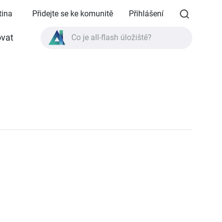
tina
Přidejte se ke komunitě
Přihlášení
vat
Co je all-flash úložiště?
Co je High Availability?
Specifikace produktu TVS-AIh1688ATX?
Co je all-flash úložiště?