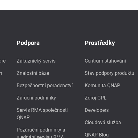
Podpora
Prostředky
are
Zákaznický servis
Centrum stahování
m
Znalostní báze
Stav podpory produktu
Bezpečnostní poradenství
Komunita QNAP
Záruční podmínky
Zdroj GPL
Servis RMA společnosti
Developers
QNAP
Cloudová služba
Pozáruční podmínky a
QNAP Blog
ujednání servisu RMA