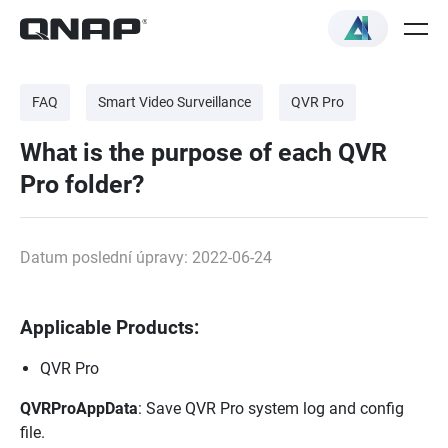
FAQ
Smart Video Surveillance
QVR Pro
What is the purpose of each QVR
Pro folder?
Datum poslední úpravy: 2022-06-24
Applicable Products:
QVR Pro
QVRProAppData
: Save QVR Pro system log and config
file.