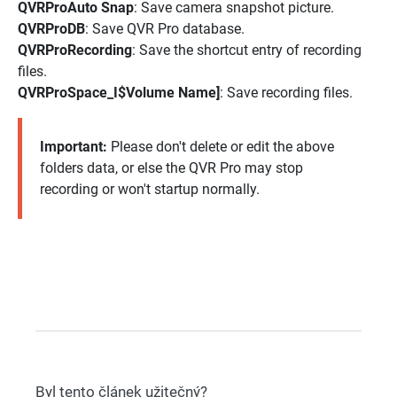
QVRProAuto Snap
: Save camera snapshot picture.
QVRProDB
: Save QVR Pro database.
QVRProRecording
: Save the shortcut entry of recording
files.
QVRProSpace_I$Volume Name]
: Save recording files.
Important:
Please don't delete or edit the above
folders data, or else the QVR Pro may stop
recording or won't startup normally.
Byl tento článek užitečný?