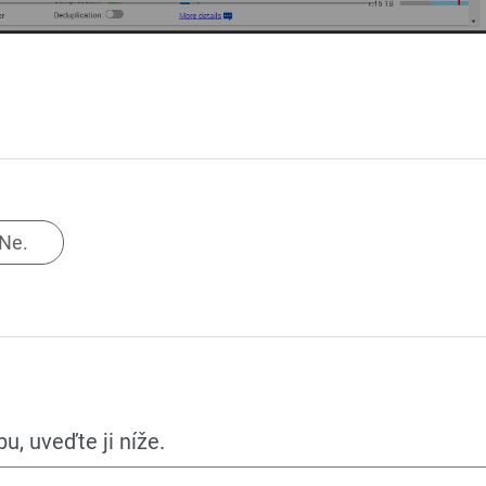
Ne.
, uveďte ji níže.