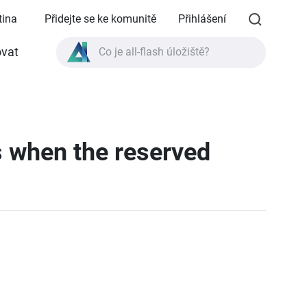
tina
Přidejte se ke komunitě
Přihlášení
vat
Co je all-flash úložiště?
Co je High Availability?
Specifikace produktu TVS-AIh1688ATX?
Co je all-flash úložiště?
ts when the reserved