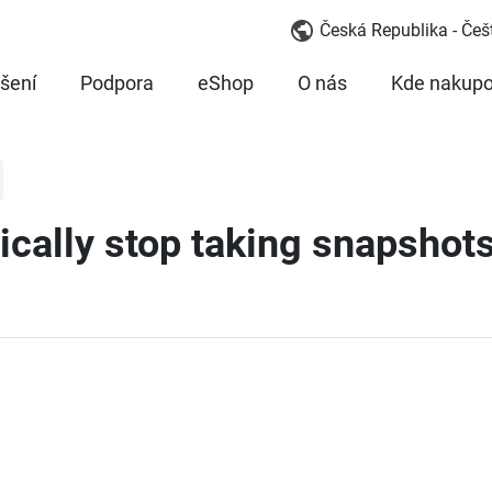
Česká Republika - Češ
šení
Podpora
eShop
O nás
Kde nakupo
tically stop taking snapsho