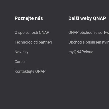
Poznejte nás
Další weby QNAP
O společnosti QNAP
QNAP obchod se softw
Technologičtí partneři
Obchod s příslušenství
Novinky
myQNAPcloud
Career
Kontaktujte QNAP