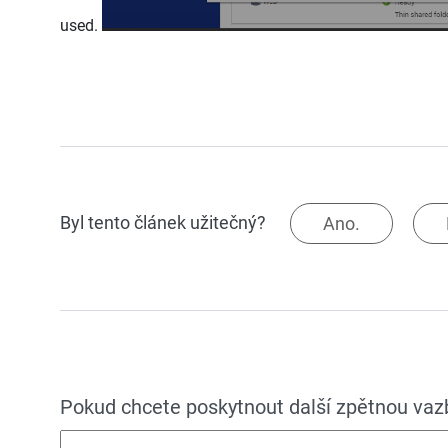
used.
Byl tento článek užitečný?
Ano.
Pokud chcete poskytnout další zpětnou vazbu