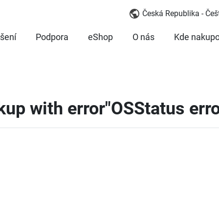
Česká Republika - Češ
šení
Podpora
eShop
O nás
Kde nakupo
up with error"OSStatus erro