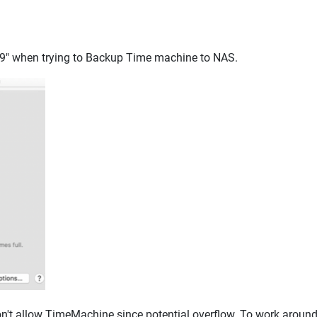
89" when trying to Backup Time machine to NAS.
t allow TimeMachine since potential overflow. To work around t