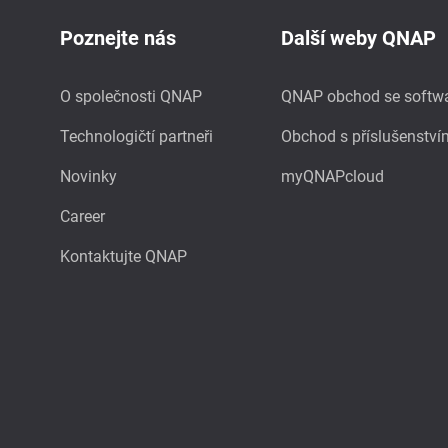
Poznejte nás
Další weby QNAP
O společnosti QNAP
QNAP obchod se softw
Technologičtí partneři
Obchod s příslušenství
Novinky
myQNAPcloud
Career
Kontaktujte QNAP