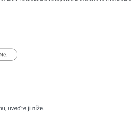
Ne.
, uveďte ji níže.