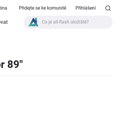
tina
Přidejte se ke komunitě
Přihlášení
Co je all-flash úložiště?
vat
Co je High Availability?
Specifikace produktu TVS-AIh1688ATX?
Co je all-flash úložiště?
r 89"