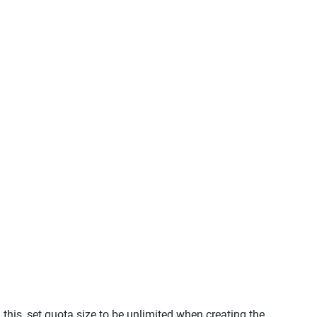
his, set quota size to be unlimited when creating the